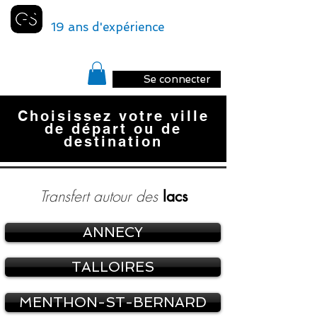
GENEVA
SHUTTLE
19 ans d'expérience
Se connecter
Choisissez votre ville
de départ ou de
destination
Transfert autour des
lacs
ANNECY
TALLOIRES
MENTHON-ST-BERNARD