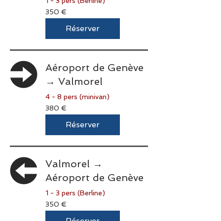
1 - 3 pers (Berline)
350
350 €
euros
Réserver
Aéroport de Genève
→ Valmorel
4 - 8 pers (minivan)
380
380 €
euros
Réserver
Valmorel →
Aéroport de Genève
1 - 3 pers (Berline)
350
350 €
euros
Réserver