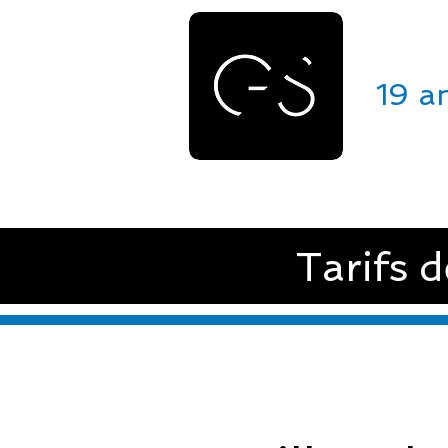
GE
19 a
ACCUEIL
VÉHICULES
Tarifs 