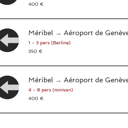
400
400 €
euros
Méribel → Aéroport de Genèv
1 - 3 pers (Berline)
350
350 €
euros
Méribel → Aéroport de Genèv
4 - 8 pers (minivan)
400
400 €
euros