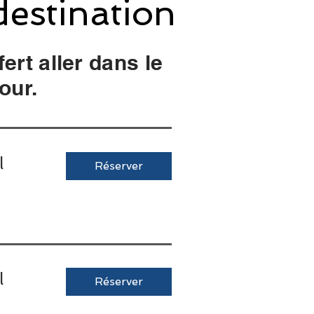
destination
fert aller dans le
our.
l
Réserver
l
Réserver