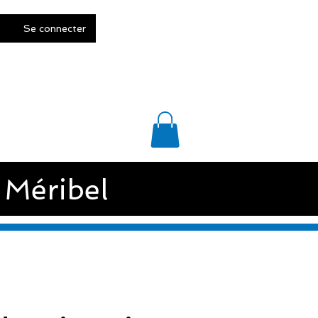
Se connecter
ACT
FAQ et CGV
 Méribel