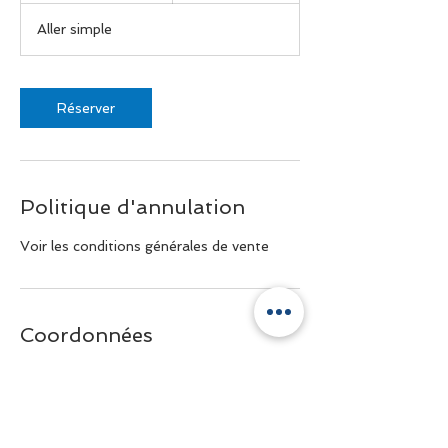
3
Aller simple
0
m
i
n
Réserver
Politique d'annulation
Voir les conditions générales de vente
Coordonnées
+33 6 81 40 48 10
contact@genevashuttle.com
11 Boulevard de la Corniche, Annecy,
France