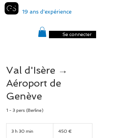
GENEVA
SHUTTLE
19 ans d'expérience
Se connecter
Val d'Isère →
Aéroport de
Genève
1 - 3 pers (Berline)
450
euros
3 h 30 min
3
450 €
h