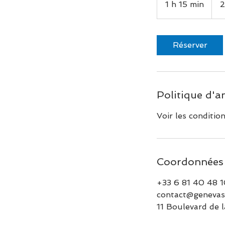
1 h 15 min
1
1
5
m
Réserver
i
n
Politique d'a
Voir les conditio
Coordonnées
+33 6 81 40 48 
contact@genevas
11 Boulevard de l