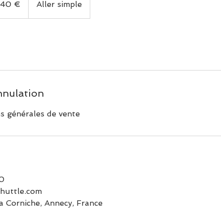
240 €
Aller simple
nnulation
ns générales de vente
10
huttle.com
a Corniche, Annecy, France