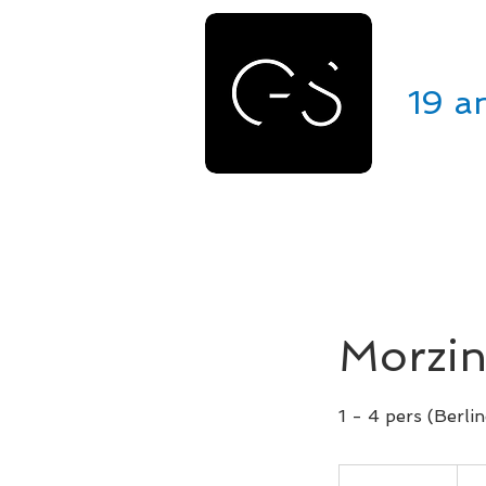
GE
19 a
ACCUEIL
VÉHICULES
Morzin
1 - 4 pers (Berlin
240
euros