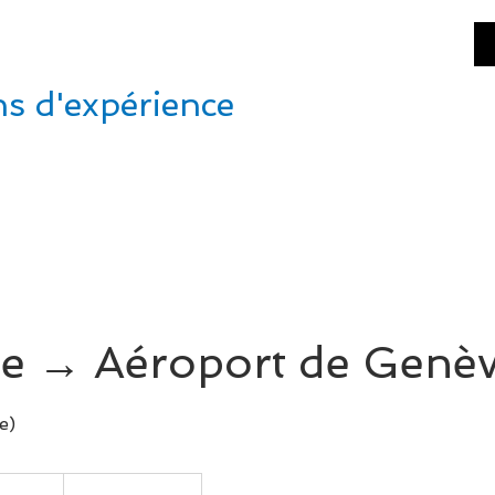
NEVA
SHUTTLE
ns d'expérience
TARIFS & RESERVATION
CONCIERGERIE
CONT
e → Aéroport de Genè
e)