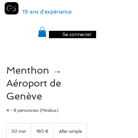
GENEVA
SHUTTLE
19 ans d'expérience
Se connecter
Menthon →
Aéroport de
Genève
4 - 8 personnes (Minibus)
180
euros
50 min
5
180 €
Aller simple
0