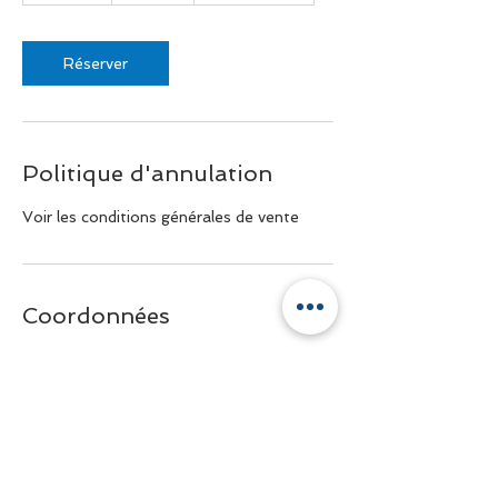
m
i
n
Réserver
Politique d'annulation
Voir les conditions générales de vente
Coordonnées
+33 6 81 40 48 10
contact@genevashuttle.com
11 Boulevard de la Corniche, Annecy,
France