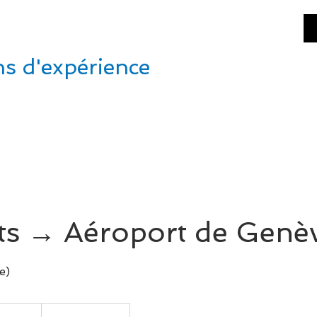
NEVA
SHUTTLE
ns d'expérience
TARIFS & RESERVATION
CONCIERGERIE
CONT
ts → Aéroport de Genè
e)
s