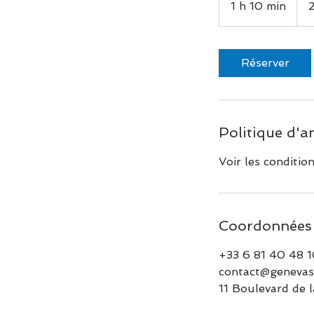
1 h 10 min
1
1
0
m
Réserver
i
n
Politique d'a
Voir les conditio
Coordonnées
+33 6 81 40 48 
contact@genevas
11 Boulevard de l