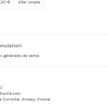
220 €
Aller simple
nnulation
ns générales de vente
10
huttle.com
a Corniche, Annecy, France