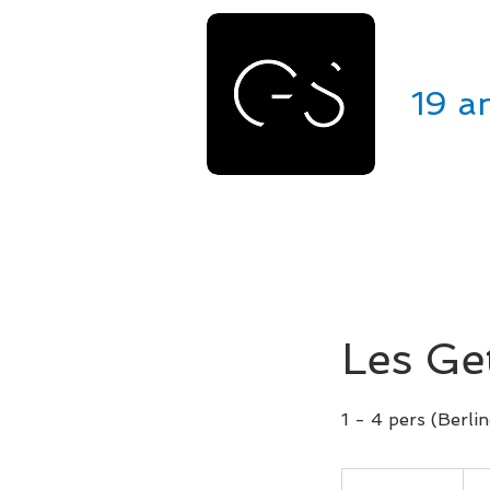
GE
19 a
ACCUEIL
VÉHICULES
Les Ge
1 - 4 pers (Berlin
220
euro