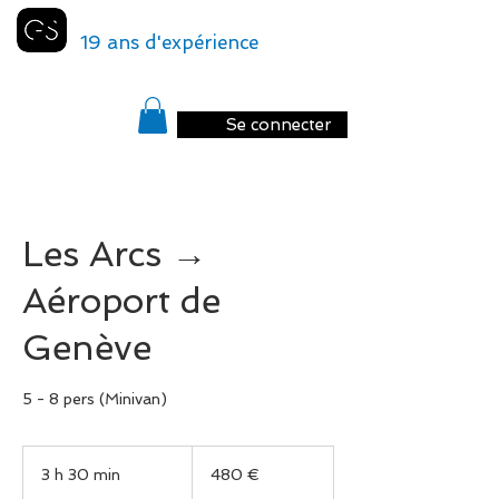
GENEVA
SHUTTLE
19 ans d'expérience
Se connecter
Les Arcs →
Aéroport de
Genève
5 - 8 pers (Minivan)
480
euros
3 h 30 min
3
480 €
h