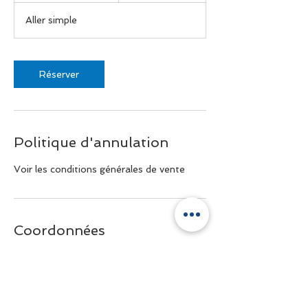
3
Aller simple
0
m
i
n
Réserver
Politique d'annulation
Voir les conditions générales de vente
Coordonnées
+33 6 81 40 48 10
contact@genevashuttle.com
11 Boulevard de la Corniche, Annecy,
France