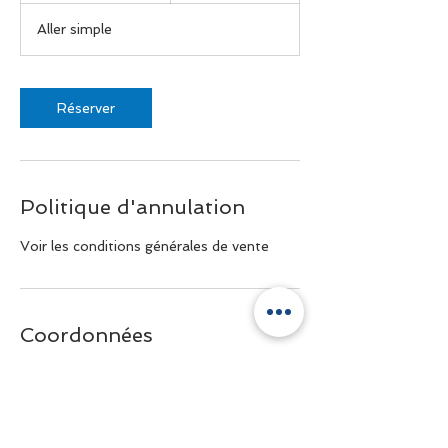
0
Aller simple
m
i
n
Réserver
Politique d'annulation
Voir les conditions générales de vente
Coordonnées
+33 6 81 40 48 10
contact@genevashuttle.com
11 Boulevard de la Corniche, Annecy,
France