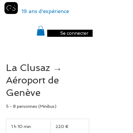
GENEVA
SHUTTLE
19 ans d'expérience
Se connecter
La Clusaz →
Aéroport de
Genève
5 - 8 personnes (Minibus)
220
euros
1 h 10 min
1
220 €
1