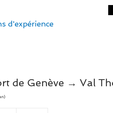
NEVA
SHUTTLE
ns d'expérience
TARIFS & RESERVATION
CONCIERGERIE
CONT
rt de Genève → Val Th
an)
os