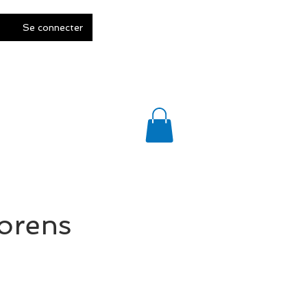
Se connecter
ACT
FAQ et CGV
orens