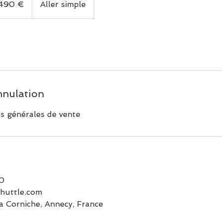
490 €
Aller simple
nnulation
ns générales de vente
10
huttle.com
a Corniche, Annecy, France