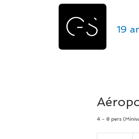
GE
19 a
ACCUEIL
VÉHICULES
Aéropo
4 - 8 pers (Miniv
490
eur