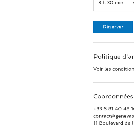
3 h 30 min
3
h
3
0
Réserver
m
i
n
Politique d'a
Voir les conditio
Coordonnées
+33 6 81 40 48 
contact@genevas
11 Boulevard de l